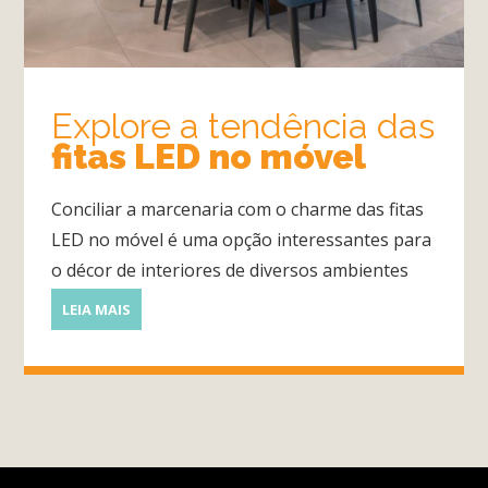
Quarto
Explore a tendência das
fitas LED no móvel
Sala
Por
Conciliar a marcenaria com o charme das fitas
dentro
LED no móvel é uma opção interessantes para
do
o décor de interiores de diversos ambientes
Móvel
LEIA MAIS
Novidades
em
Móveis
Sobre
Contato