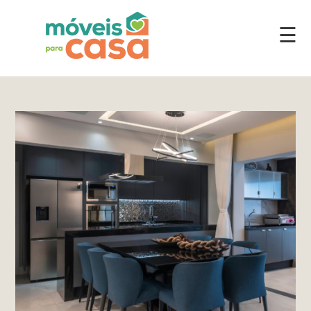
☰
Móveis
por
Ambiente
Cozinhas
Escritório
Lavanderia