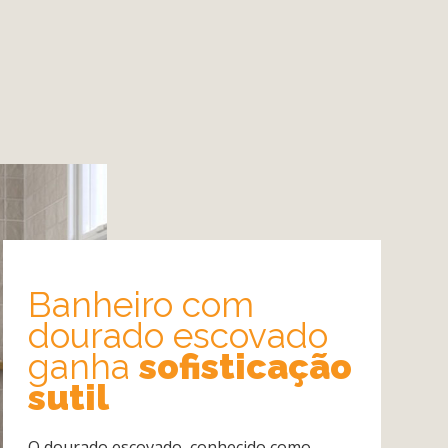
Banheiro com
dourado escovado
ganha
sofisticação
sutil
O dourado escovado, conhecido como