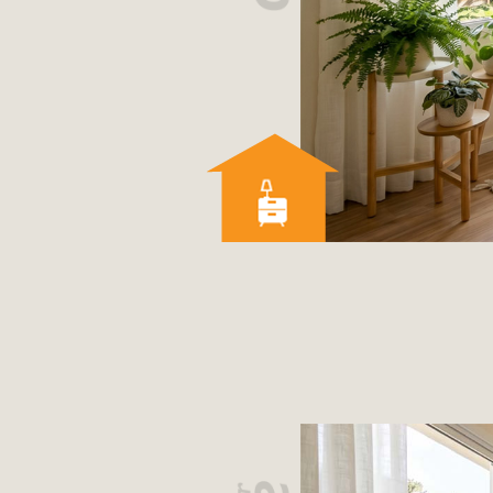
Móveis
por
Ambiente
Cozinhas
Escritório
Lavanderia
Quarto