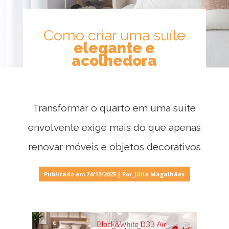
Como criar uma suíte
Cozinhas
elegante e
acolhedora
Escritório
Transformar o quarto em uma suíte
Lavanderia
envolvente exige mais do que apenas
renovar móveis e objetos decorativos
Quarto
Publicado em 24/12/2025 | Por_Júlia Magalhães
Sala
Por
dentro