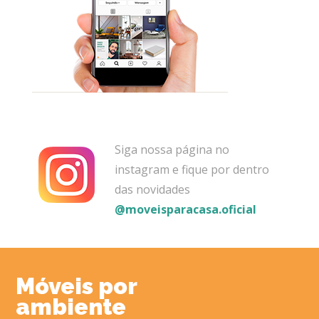
Siga nossa página no
instagram e fique por dentro
das novidades
@moveisparacasa.oficial
Móveis por
ambiente