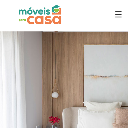
☰
Móveis
por
Ambiente