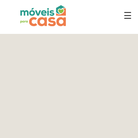
☰
Móveis
por
Ambiente