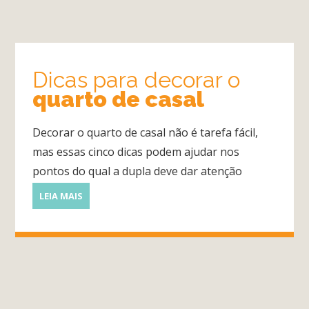
Cozinhas
Escritório
Dicas para decorar o
quarto de casal
Lavanderia
Decorar o quarto de casal não é tarefa fácil,
mas essas cinco dicas podem ajudar nos
Quarto
pontos do qual a dupla deve dar atenção
LEIA MAIS
Sala
Por
dentro
do
Móvel