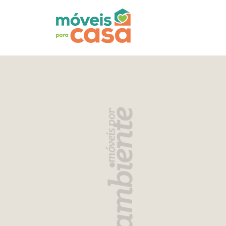
Móveis
por
Ambiente
Cozinhas
Escritório
Lavanderia