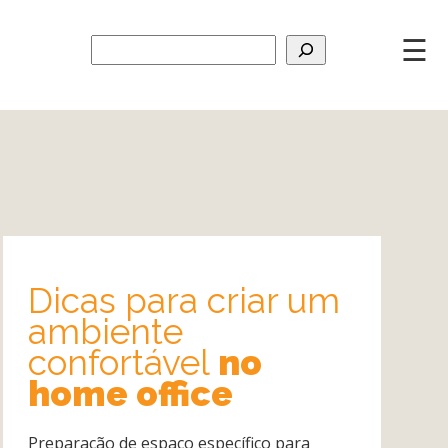
☰
Dicas para criar um
ambiente
confortável
no
home office
Preparação de espaço específico para