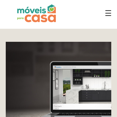
☰
Móveis
por
Ambiente
Cozinhas
Escritório