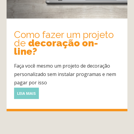
Lavanderia
Como fazer um projeto
de
decoração on-
Quarto
line?
Faça você mesmo um projeto de decoração
Sala
personalizado sem instalar programas e nem
Por
pagar por isso
dentro
LEIA MAIS
do
Móvel
Novidades
em
Móveis