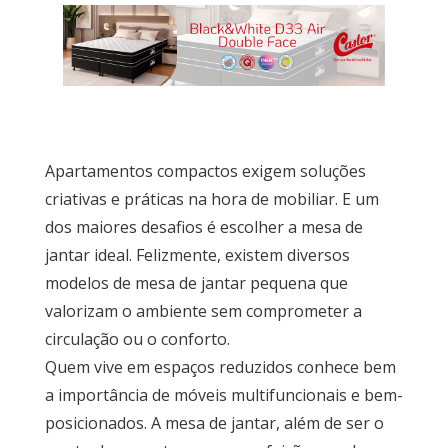
Quarto
Sala
Por
dentro
do
Apartamentos compactos exigem soluções
Móvel
criativas e práticas na hora de mobiliar. E um
dos maiores desafios é escolher a mesa de
Novidades
em
jantar ideal. Felizmente, existem diversos
Móveis
modelos de mesa de jantar pequena que
valorizam o ambiente sem comprometer a
Sobre
circulação ou o conforto.
Contato
Quem vive em espaços reduzidos conhece bem
a importância de móveis multifuncionais e bem-
posicionados. A mesa de jantar, além de ser o