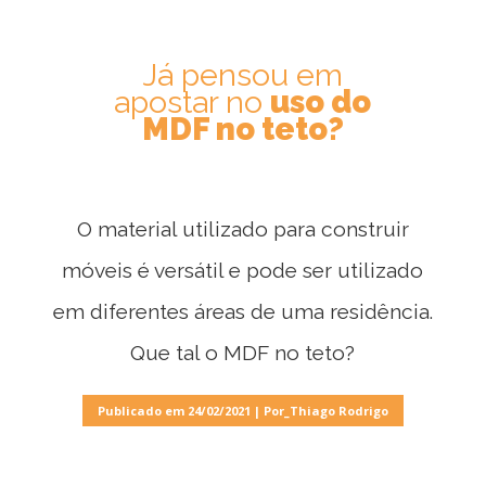
por
Ambiente
Já pensou em
apostar no
uso do
MDF no teto?
Cozinhas
Escritório
O material utilizado para construir
móveis é versátil e pode ser utilizado
Lavanderia
em diferentes áreas de uma residência.
Que tal o MDF no teto?
Quarto
Publicado em 24/02/2021 | Por_Thiago Rodrigo
Sala