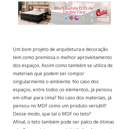
Por
dentro
do
Móvel
Novidades
em
Um bom projeto de arquitetura e decoração
Móveis
tem como premissa o melhor aproveitamento
Sobre
dos espaços. Assim como também se utiliza de
materiais que podem ser compor
Contato
singularmente o ambiente. No caso dos
espaços, entre todos os elementos, já pensou
em olhar para cima? No caso dos materiais, já
pensou no MDF como um produto versátil?
Desse modo, que tal o MDF no teto?
Afinal, o teto também pode ser palco de ótimas