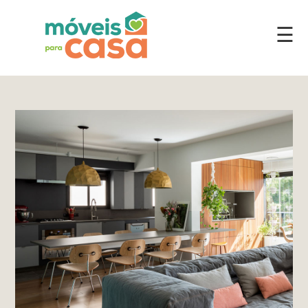
☰
Móveis
por
Ambiente
Cozinhas
Escritório
Lavanderia