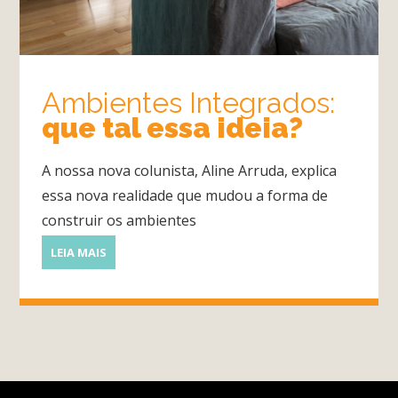
Quarto
Ambientes Integrados:
que tal essa ideia?
Sala
Por
A nossa nova colunista, Aline Arruda, explica
dentro
essa nova realidade que mudou a forma de
do
construir os ambientes
Móvel
LEIA MAIS
Novidades
em
Móveis
Sobre
Contato