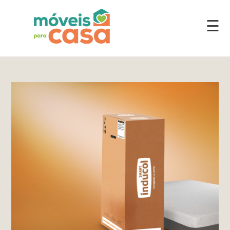
☰
Móveis
por
Ambiente
Cozinhas
Escritório
Lavanderia