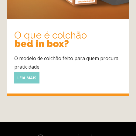
Quarto
O que é colchão
bed in box?
Sala
Por
O modelo de colchão feito para quem procura
dentro
praticidade
do
Móvel
LEIA MAIS
Novidades
em
Móveis
Sobre
Contato