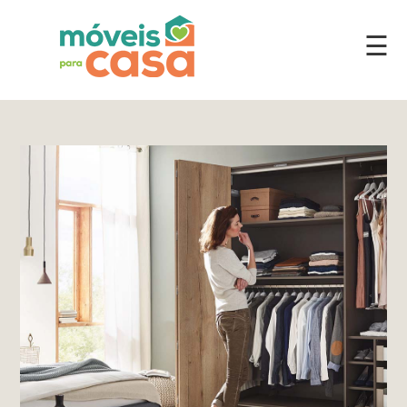
☰
Móveis
por
Ambiente
Cozinhas
Escritório
Lavanderia