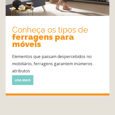
Quarto
Conheça os tipos de
ferragens para
Sala
móveis
Por
dentro
Elementos que passam despercebidos no
do
mobiliário, ferragens garantem inúmeros
Móvel
atributos
Novidades
LEIA MAIS
em
Móveis
Sobre
Contato