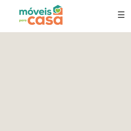
☰
Móveis
por
Ambiente
Cozinhas
Escritório
Lavanderia