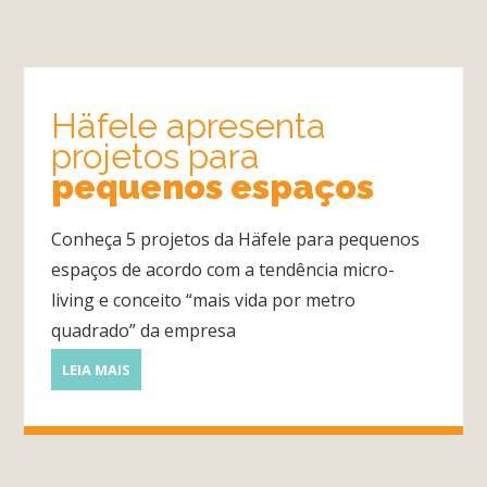
Quarto
Häfele apresenta
projetos para
Sala
pequenos espaços
Por
dentro
Conheça 5 projetos da Häfele para pequenos
do
espaços de acordo com a tendência micro-
Móvel
living e conceito “mais vida por metro
Novidades
quadrado” da empresa
em
LEIA MAIS
Móveis
Sobre
Contato