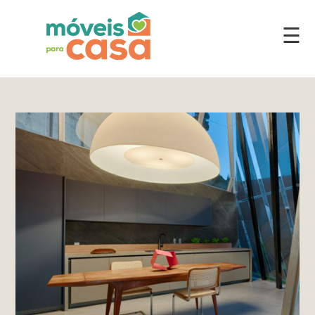
☰
Móveis
por
Ambiente
Cozinhas
Escritório
Lavanderia