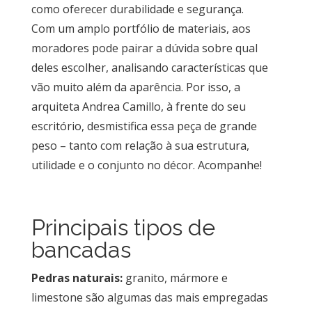
como oferecer durabilidade e segurança.
dentro
do
Com um amplo portfólio de materiais, aos
Móvel
moradores pode pairar a dúvida sobre qual
deles escolher, analisando características que
Novidades
vão muito além da aparência. Por isso, a
em
Móveis
arquiteta Andrea Camillo, à frente do seu
escritório, desmistifica essa peça de grande
Sobre
peso – tanto com relação à sua estrutura,
Contato
utilidade e o conjunto no décor. Acompanhe!
Principais tipos de
bancadas
Pedras naturais:
granito, mármore e
limestone são algumas das mais empregadas