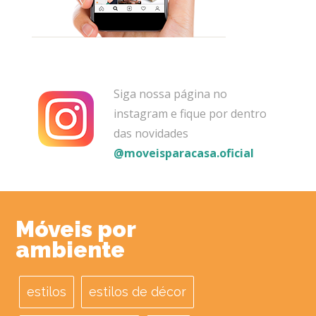
Siga nossa página no
instagram e fique por dentro
das novidades
@moveisparacasa.oficial
Móveis por
ambiente
estilos
estilos de décor