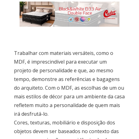
Escritório
Lavanderia
Trabalhar com materiais versáteis, como o
MDF, é imprescindível para executar um
Quarto
projeto de personalidade e que, ao mesmo
tempo, demonstre as referências e bagagens
do arquiteto. Com o MDF, as escolhas de um ou
Sala
mais estilos de décor para um ambiente da casa
Por
refletem muito a personalidade de quem mais
dentro
irá desfrutá-lo.
do
Cores, texturas, mobiliário e disposição dos
Móvel
objetos devem ser baseados no contexto das
Novidades