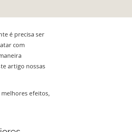
te é precisa ser
ratar com
 maneira
ste artigo nossas
 melhores efeitos,
iores