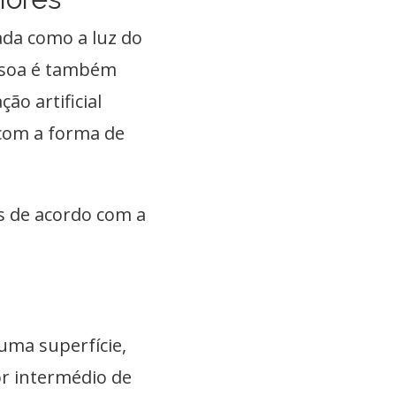
ada como a luz do
essoa é também
ão artificial
 com a forma de
os de acordo com a
 uma superfície,
or intermédio de