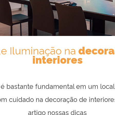
de Iluminação na
decora
interiores
 é bastante fundamental em um local 
om cuidado na decoração de interiores
artigo nossas dicas