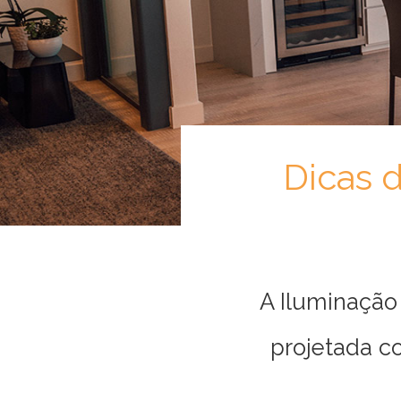
Móveis
por
Ambiente
Cozinhas
Dicas 
Escritório
Lavanderia
A Iluminação
projetada c
Quarto