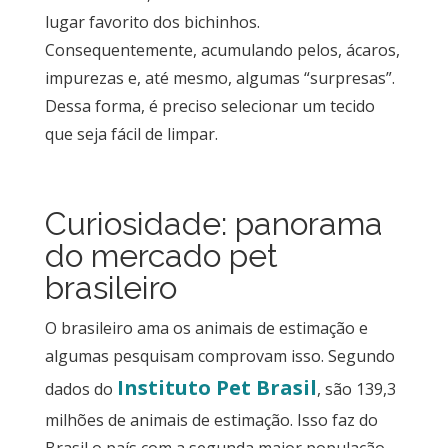
lugar favorito dos bichinhos.
Por
Consequentemente, acumulando pelos, ácaros,
dentro
do
impurezas e, até mesmo, algumas “surpresas”.
Móvel
Dessa forma, é preciso selecionar um tecido
que seja fácil de limpar.
Novidades
em
Móveis
Curiosidade: panorama
Sobre
do mercado pet
Contato
brasileiro
O brasileiro ama os animais de estimação e
algumas pesquisam comprovam isso. Segundo
Instituto Pet Brasil
dados do
, são 139,3
milhões de animais de estimação. Isso faz do
Brasil o país com a segunda maior população