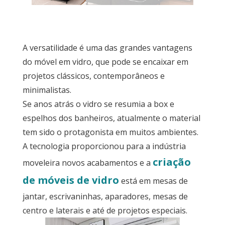
Quarto
A versatilidade é uma das grandes vantagens
Sala
do móvel em vidro, que pode se encaixar em
projetos clássicos, contemporâneos e
Por
dentro
minimalistas.
do
Se anos atrás o vidro se resumia a box e
Móvel
espelhos dos banheiros, atualmente o material
tem sido o protagonista em muitos ambientes.
Novidades
em
A tecnologia proporcionou para a indústria
Móveis
criação
moveleira novos acabamentos e a
Sobre
de móveis de vidro
está em mesas de
jantar, escrivaninhas, aparadores, mesas de
Contato
centro e laterais e até de projetos especiais.