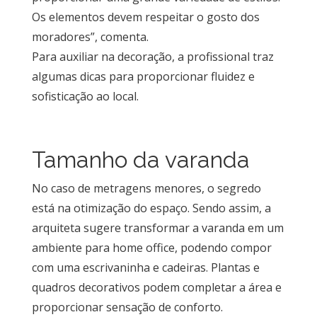
Lavanderia
Os elementos devem respeitar o gosto dos
moradores”, comenta.
Para auxiliar na decoração, a profissional traz
Quarto
algumas dicas para proporcionar fluidez e
sofisticação ao local.
Sala
Por
Tamanho da varanda
dentro
do
No caso de metragens menores, o segredo
Móvel
está na otimização do espaço. Sendo assim, a
Novidades
arquiteta sugere transformar a varanda em um
em
ambiente para home office, podendo compor
Móveis
com uma escrivaninha e cadeiras. Plantas e
Sobre
quadros decorativos podem completar a área e
proporcionar sensação de conforto.
Contato