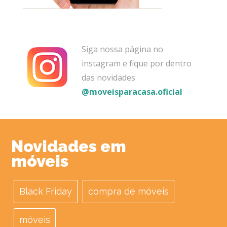
Siga nossa página no
instagram e fique por dentro
das novidades
@moveisparacasa.oficial
Novidades em
móveis
Black Friday
compra de móveis
móveis