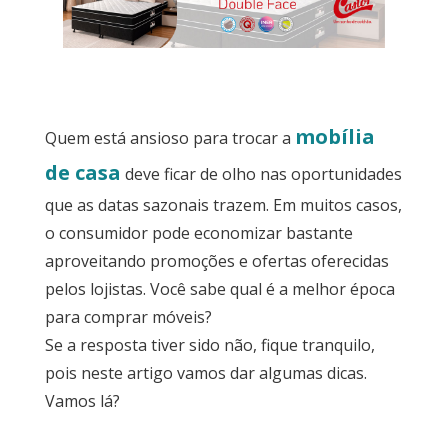
Sala
Por
dentro
mobília
Quem está ansioso para trocar a
do
de casa
Móvel
deve ficar de olho nas oportunidades
que as datas sazonais trazem. Em muitos casos,
Novidades
o consumidor pode economizar bastante
em
Móveis
aproveitando promoções e ofertas oferecidas
pelos lojistas. Você sabe qual é a melhor época
Sobre
para comprar móveis?
Contato
Se a resposta tiver sido não, fique tranquilo,
pois neste artigo vamos dar algumas dicas.
Vamos lá?