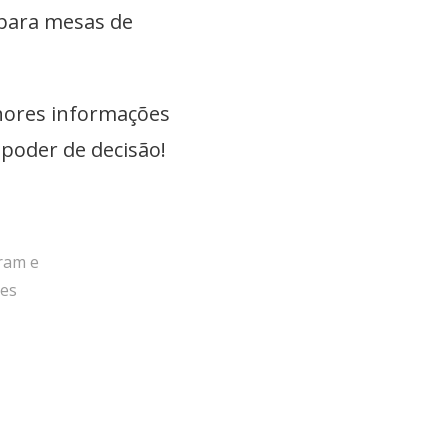
 para mesas de
lhores informações
 poder de decisão!
ram e
des