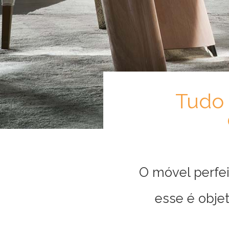
Ambiente
Cozinhas
Escritório
Tudo 
Lavanderia
Quarto
O móvel perfe
esse é objet
Sala
Por