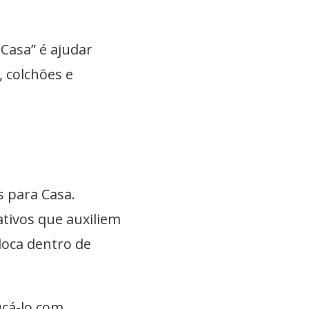
 Casa” é ajudar
 colchões e
s para Casa.
ativos que auxiliem
loca dentro de
ucá-lo com