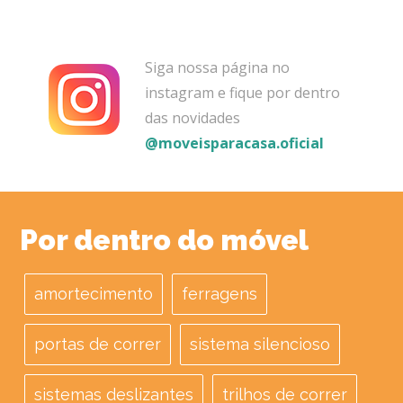
Siga nossa página no
instagram e fique por dentro
das novidades
@moveisparacasa.oficial
Por dentro do móvel
amortecimento
ferragens
portas de correr
sistema silencioso
sistemas deslizantes
trilhos de correr