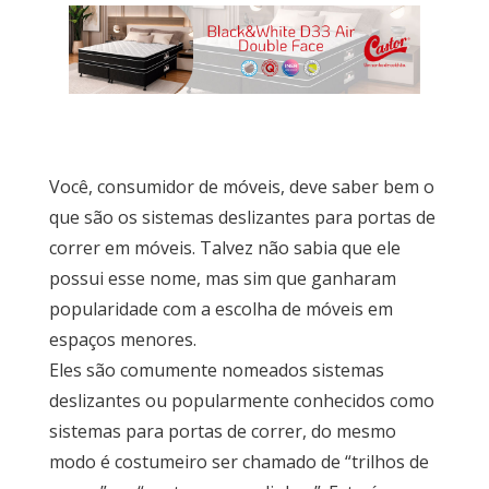
Escritório
Lavanderia
Quarto
Você, consumidor de móveis, deve saber bem o
que são os sistemas deslizantes para portas de
correr em móveis. Talvez não sabia que ele
Sala
possui esse nome, mas sim que ganharam
Por
popularidade com a escolha de móveis em
dentro
espaços menores.
do
Eles são comumente nomeados sistemas
Móvel
deslizantes ou popularmente conhecidos como
Novidades
sistemas para portas de correr, do mesmo
em
modo é costumeiro ser chamado de “trilhos de
Móveis